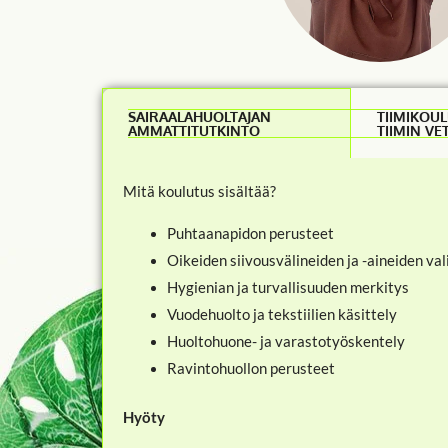
SAIRAALAHUOLTAJAN
TIIMIKOUL
AMMATTITUTKINTO
TIIMIN VE
Mitä koulutus sisältää?
Puhtaanapidon perusteet
Oikeiden siivousvälineiden ja -aineiden val
Hygienian ja turvallisuuden merkitys
Vuodehuolto ja tekstiilien käsittely
Huoltohuone- ja varastotyöskentely
Ravintohuollon perusteet
Hyöty