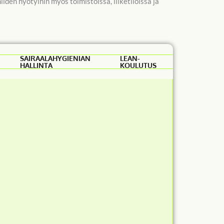
iden hyötyihin myös toimistoissa, liiketiloissa ja
SAIRAALAHYGIENIAN
LEAN-
HALLINTA
KOULUTUS