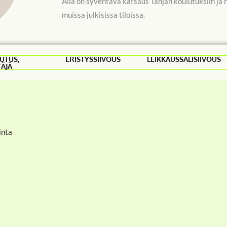
Alla on syventävä katsaus Tanjan koulutuksiin ja ni
muissa julkisissa tiloissa.
UTUS,
ERISTYSSIIVOUS
LEIKKAUSSALISIIVOUS
TÄJÄ
inta