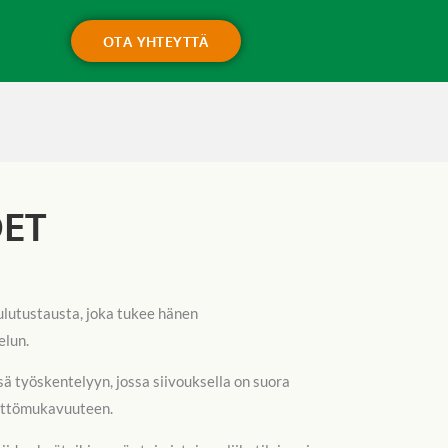
OTA YHTEYTTÄ
DET
oulutustausta, joka tukee hänen
elun.
 työskentelyyn, jossa siivouksella on suora
käyttömukavuuteen.