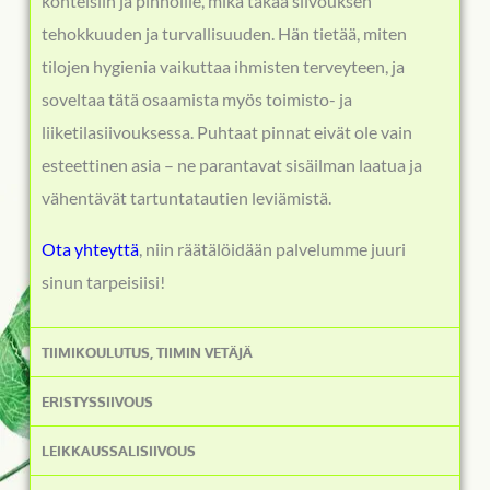
kohteisiin ja pinnoille, mikä takaa siivouksen
tehokkuuden ja turvallisuuden. Hän tietää, miten
tilojen hygienia vaikuttaa ihmisten terveyteen, ja
soveltaa tätä osaamista myös toimisto- ja
liiketilasiivouksessa. Puhtaat pinnat eivät ole vain
esteettinen asia – ne parantavat sisäilman laatua ja
vähentävät tartuntatautien leviämistä.
Ota yhteyttä
, niin räätälöidään palvelumme juuri
sinun tarpeisiisi!
TIIMIKOULUTUS, TIIMIN VETÄJÄ
ERISTYSSIIVOUS
LEIKKAUSSALISIIVOUS