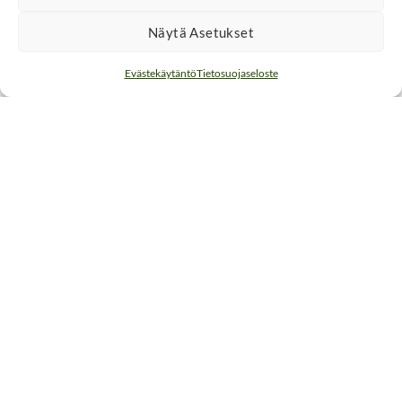
Vähemmän sairastumisia
Näytä Asetukset
Hyvin tehty siivous vähentää flunssien ja muiden
tartuntojen leviämistä.
Evästekäytäntö
Tietosuojaseloste
Siivous, joka ei häiritse
Sovimme aikataulut niin, että ne sopivat teidän
arkeenne ja työrytmiinne.
Tehokas mutta huolellinen siivous
Ei kiirehtimistä, vaan harkittuja ja oikein tehtyjä
työvaiheita.