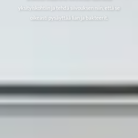
yksityiskohtiin ja tehdä siivouksen niin, että se
oikeasti pysäyttää lian ja bakteerit.