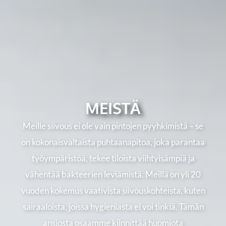
MEISTÄ
Meille siivous ei ole vain pintojen pyyhkimistä – se
on kokonaisvaltaista puhtaanapitoa, joka parantaa
työympäristöä, tekee tiloista viihtyisämpiä ja
vähentää bakteerien leviämistä. Meillä on yli 20
vuoden kokemus vaativista siivouskohteista, kuten
sairaaloista, joissa hygieniasta ei voi tinkiä. Tämän
ansiosta osaamme kiinnittää huomiota