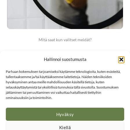
Mitä saat kun valitset meidät?
Hallinnoi suostumusta
Parhaan kokemuksen tarjoamiseksi käytämme teknologioita, kuten evästeitä,
tallentaaksemme ja/tai käyttääksemme laitetietoja. Näiden tekniikoiden
hyväksyminen antaa meille mahdollisuuden käsitellä tietoja, kuten
Puhtaat ja raikkaat työtilat
selauskäyttäytymistä tai yksilöllisiä tunnuksia tällä sivustolla. Suostumuksen
jättäminen tai peruuttaminen voi vaikuttaa haitallisesti tiettyihin
Pölyttömämpi ja terveellisempi ympäristö, jossa on
ominaisuuksiin ja toimintoihin.
mukavampi työskennellä.
Hyväksy
Kiellä