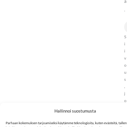
ä
.
S
i
i
v
o
u
s
,
j
o
k
Hallinnoi suostumusta
a
e
Parhaan kokemuksen tarjoamiseksi käytämme teknologioita, kuten evästeitä, tall