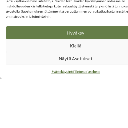
ja/tai käyttääksemme laitetietoja. Näiden tekniikoiden hyväksyminen antaa meille
i
mahdollisuuden käsitellä tietoja, kuten selauskäyttäytymistä tai yksilöllisiä tunnuksia
h
sivustolla. Suostumuksen jättäminen tai peruuttaminen voi vaikuttaa haitallisesti tie
ä
ominaisuuksiin ja toimintoihin.
i
r
Hyväksy
i
t
Kiellä
s
Näytä Asetukset
e
S
Evästekäytäntö
Tietosuojaseloste
o
v
i
e