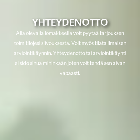
YHTEYDENOTTO
Alla olevalla lomakkeella voit pyytää tarjouksen
toimitilojesi siivouksesta. Voit myös tilata ilmaisen
arviointikäynnin. Yhteydenotto tai arviointikäynti
ei sido sinua mihinkään joten voit tehdä sen aivan
vapaasti.